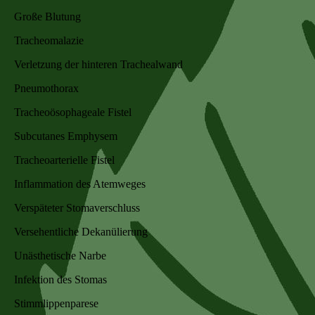
Große Blutung
Tracheomalazie
Verletzung der hinteren Trachealwand
Pneumothorax
Tracheoösophageale Fistel
Subcutanes Emphysem
Tracheoarterielle Fistel
Inflammation des Atemweges
Verspäteter Stomaverschluss
Versehentliche Dekanülierung
Unästhetische Narbe
Infektion des Stomas
Stimmlippenparese