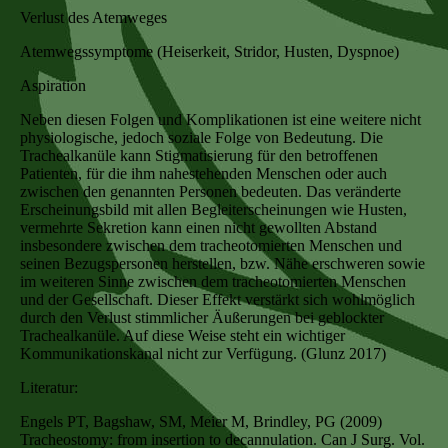
Verlust des Atemweges
Atemwegssymptome (Heiserkeit, Stridor, Husten, Dyspnoe)
Aspiration
Neben diesen Folgen und Komplikationen ist eine weitere nicht
physiologische, jedoch soziale Folge von Bedeutung. Die
Trachealkanüle kann Stigmatisierung für den betroffenen
Patienten, für die ihm nahestehenden Menschen oder auch
zwischen den genannten Personen bedeuten. Das veränderte
Erscheinungsbild mit allen Begleiterscheinungen wie Husten,
vermehrte Sekretion kann einen nicht gewollten Abstand
insbesondere zwischen dem tracheotomierten Menschen und
seinen Bezugspersonen herstellen, bzw. Nähe erschweren sowie
im weiteren Sinne zwischen dem tracheotomierten Menschen
und der Gesellschaft. Dieser Effekt verstärkt sich wohlmöglich
durch den Verlust stimmlicher Äußerungen bei geblockter
Trachealkanüle. Auf diese Weise steht ein wichtiger
Kommunikationskanal nicht zur Verfügung. (Glunz 2017)
Literatur:
Engels PT, Bagshaw, SM, Meier M, Brindley, PG (2009)
Tracheostomy: from insertion to decannulation. Can J Surg. Vol.