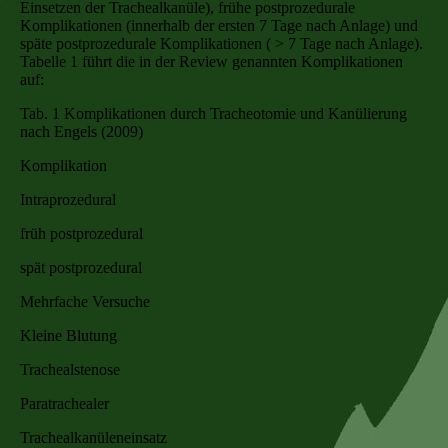
Einsetzen der Trachealkanüle), frühe postprozedurale
Komplikationen (innerhalb der ersten 7 Tage nach Anlage) und
späte postprozedurale Komplikationen ( > 7 Tage nach Anlage).
Tabelle 1 führt die in der Review genannten Komplikationen
auf:
Tab. 1 Komplikationen durch Tracheotomie und Kanülierung
nach Engels (2009)
Komplikation
Intraprozedural
früh postprozedural
spät postprozedural
Mehrfache Versuche
Kleine Blutung
Trachealstenose
Paratrachealer
Trachealkanüleneinsatz