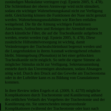
zuständigen Muskulatur verringere (vgl. Epstein 2005, S. 478).
Die Schleimhaut der oberen Atemwege wird nicht stimuliert,
sodass ein wichtiger Wahrnehmungskanal nicht zur Verfügung
steht. Gleichzeitig können die Funktionen der Nase nicht genutzt
werden. Wahrnehmungsmodalitäten wie Riechen entfallen
weitgehend. Die für die Atmung wichtigen Funktionen
Anwärmen, Anfeuchten und Reinigen der Atemluft müssen
durch künstliche Filter, die auf die Trachealkanüle aufgebracht
werden, ersetzt werden (vgl. Epstein 2005, S. 478). Diese
zusätzliche Hilfsmittelversorgung ist wichtig, damit
Veränderungen der Trachealschleimhaut begrenzt werden und
die Lungenfunktion in ihrem Ausmaß weitestgehend erhalten
bleibt. Stimmgebung (Phonation) ist bei einer geblockten
Trachealkanüle nicht möglich. So steht die eigene Stimme als
möglicher Stimulus nicht zur Verfügung. Sekretansammlung
entsteht durch das Unvermögen abzuhusten, sodass Absaugen
nötig wird. Durch den Druck auf das Gewebe am Tracheostoma
oder in der Luftröhre kann es zu Bildung von Granulationen
kommen.
In ihrer Review teilen Engels et al. (2009, S. 427ff) mögliche
Komplikationen durch Tracheotomie und Kanülierung anhand
des zeitlichen Verlaufs des Vorgehens der Tracheotomie und der
Kanülierung ein. Sie unterscheiden intraprozedurale
Komplikationen (während der Tracheotomie oder kurz nach