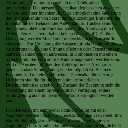
Absaugung (Absaugung unterhalb des Kehlkopfes)
unterscheiden. Die meisten Trachealkanülen bestehen aus einer
Außen- und einer Innenkanüle. Dies ermöglicht eine Säuberung
der Trachealkanüle von Sekret durch kurzzeitiges Entfernen der
Innenkanüle bei Belassen der Außenkanüle. Trachealkanülen,
die die ausschließliche Funktion haben, den Atemweg durch
Offenhalten zu sichern, haben keinen Block (Cuff). Zu ihrer
Herstellung werden Metall oder unterschiedliche Kunststoffe
verwendet. Zur Umleitung der Ausatemluft via Kehlkopf gibt es
Ausführungen, die eine Öffnung (Siebung oder Fensterung) am
äußeren Kanülenbogen aufweisen. In Kombination mit einem
Sprechventil, das vorn auf die Kanüle angebracht werden kann,
wird die Ausatemluft über den Kehlkopf in das Ansatzrohr
geleitet, sodass Stimmgebung wieder möglich ist. Beatmete
Patienten sind mit einer geblockten Trachealkanüle versorgt.
Hierdurch sind die für die Ventilation erforderlichen
Druckverhältnisse gegeben. Im Zustand der Beatmung steht die
Versorgung mit einem Sprechventil zur Verfügung, sodass
Stimmgebung auch im beatmeten Modus ermöglicht werden
kann.
Für Menschen mit neurogener Schluckstörung mit einer
Aspiration werden blockbare Kunststoffkanülen verwendet. Ihre
Hauptfunktion liegt im Schutz der unteren Atemwege vor
Aspiration. Diese Kanülen können in Varianten mit Möglichkeit