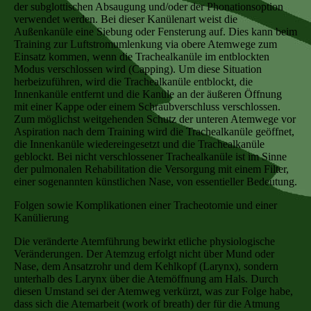
der subglottischen Absaugung und/oder der Phonationsoption
verwendet werden. Bei dieser Kanülenart weist die
Außenkanüle eine Siebung oder Fensterung auf. Dies kann beim
Training zur Luftstromumlenkung via obere Atemwege zum
Einsatz kommen, wenn die Trachealkanüle im entblockten
Modus verschlossen wird (Capping). Um diese Situation
herbeizuführen, wird die Trachealkanüle entblockt, die
Innenkanüle entfernt und die Kanüle an der äußeren Öffnung
mit einer Kappe oder einem Schraubverschluss verschlossen.
Zum möglichst weitgehenden Schutz der unteren Atemwege vor
Aspiration nach dem Training wird die Trachealkanüle geöffnet,
die Innenkanüle wiedereingesetzt und die Trachealkanüle
geblockt. Bei nicht verschlossener Trachealkanüle ist im Sinne
der pulmonalen Rehabilitation die Versorgung mit einem Filter,
einer sogenannten künstlichen Nase, von essentieller Bedeutung.
Folgen sowie Komplikationen einer Tracheotomie und einer
Kanülierung
Die veränderte Atemführung bewirkt etliche physiologische
Veränderungen. Der Atemzug erfolgt nicht über Mund oder
Nase, dem Ansatzrohr und dem Kehlkopf (Larynx), sondern
unterhalb des Larynx über die Atemöffnung am Hals. Durch
diesen Umstand sei der Atemweg verkürzt, was zur Folge habe,
dass sich die Atemarbeit (work of breath) der für die Atmung