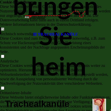
bringen
Cookie-Einstellungen
Diese Webseite verwendet Cookies, um Besuchern ein optimales
Nutzererlebnis zu bieten. Bestimmte Inhalte von Drittanbietern werden
nur angezeigt, wenn die entsprechende Option aktiviert ist. Die
Datenverarbeitung kann dann auch in einem Drittland erfolgen.
Weitere Informationen hierzu in der Datenschutzerklärung.
Sie
Technisch notwendige
TRACHEALKANÜLE
Diese Cookies sind zum Betrieb der Webseite notwendig, z.B. zum
Schutz vor Hackerangriffen und zur Gewährleistung eines
konsistenten und der Nachfrage angepassten Erscheinungsbilds der
Seite.
heim
Analytische
Diese Cookies werden verwendet, um das Nutzererlebnis weiter zu
optimieren. Hierunter fallen auch Statistiken, die dem
Webseitenbetreiber von Drittanbietern zur Verfügung gestellt werden,
sowie die Ausspielung von personalisierter Werbung durch die
Nachverfolgung der Nutzeraktivität über verschiedene Webseiten.
Drittanbieter-Inhalte
Diese Webseite bietet möglicherweise Inhalte oder Funktionalitäten an,
Trachealkanüle
die von Drittanbietern eigenverantwortlich zur Verfügung gestellt
werden. Diese Drittanbieter können eigene Cookies setzen, z.B. um
die Nutzeraktivität zu verfolgen oder ihre Angebote zu personalisieren