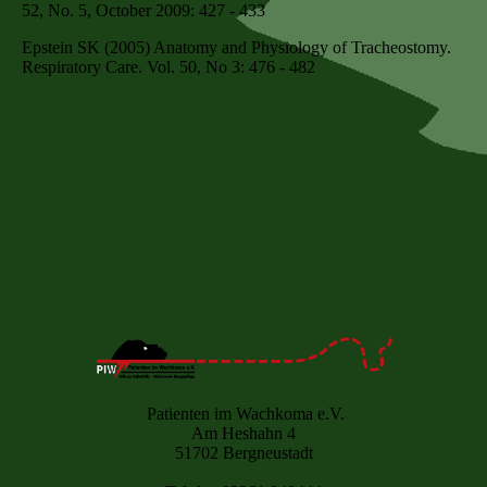
52, No. 5, October 2009: 427 - 433
Epstein SK (2005) Anatomy and Physiology of Tracheostomy.
Respiratory Care. Vol. 50, No 3: 476 - 482
Patienten im Wachkoma e.V.
Am Heshahn 4
51702 Bergneustadt