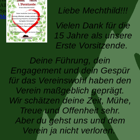
Alle akzeptieren
Liebe Mechthild!!!
Speichern
Mehr Informationen
Vielen Dank für die
15 Jahre als unsere
Erste Vorsitzende.
Deine Führung, dein
Engagement und dein Gespür
für das Vereinswohl haben den
Verein maßgeblich geprägt.
Wir schätzen deine Zeit, Mühe,
Treue und Offenheit sehr.
Aber du gehst uns und dem
Verein ja nicht verloren.