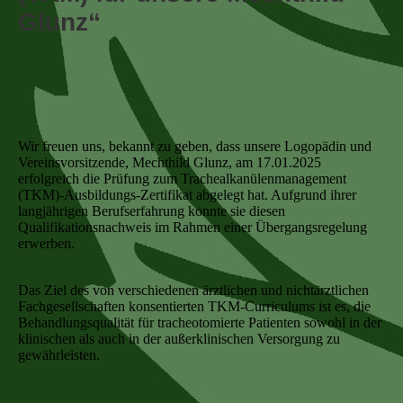
Glunz“
Wir freuen uns, bekannt zu geben, dass unsere Logopädin und
Vereinsvorsitzende, Mechthild Glunz, am 17.01.2025
erfolgreich die Prüfung zum Trachealkanülenmanagement
(TKM)-Ausbildungs-Zertifikat abgelegt hat. Aufgrund ihrer
langjährigen Berufserfahrung konnte sie diesen
Qualifikationsnachweis im Rahmen einer Übergangsregelung
erwerben.
Das Ziel des von verschiedenen ärztlichen und nichtärztlichen
Fachgesellschaften konsentierten TKM-Curriculums ist es, die
Behandlungsqualität für tracheotomierte Patienten sowohl in der
klinischen als auch in der außerklinischen Versorgung zu
gewährleisten.