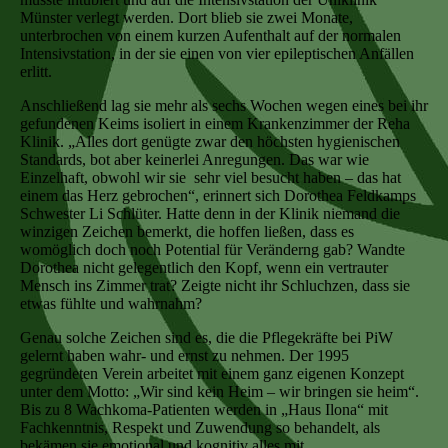
Münster verlegt werden. Dort blieb sie zwei Monate,
unterbrochen von einem kurzen Aufenthalt auf der normalen
Intensivstation, in der sie einen von vier epileptischen Anfällen
erlitt.
Anschließend lag sie mehr als sechs Wochen wegen eines bei ihr
gefundenen Keims isoliert in einem Krankenzimmer der Reha
Klinik. „Alles dort genügte zwar den höchsten hygienischen
Standards, bot aber keinerlei Anregungen. Das war wie
Einzelhaft, obwohl wir sie sehr viel besucht haben – das hat
einem das Herz gebrochen“, erinnert sich Dorothea Feldkamps
Schwester Li Schlüter. Hatte denn in der Klinik niemand die
winzigen Zeichen bemerkt, die hoffen ließen, dass es
womöglich doch noch Potential für Veränderng gab? Wandte
Dorothea nicht gelegentlich den Kopf, wenn ein vertrauter
Mensch ins Zimmer trat? Zeigte nicht ihr Schluchzen, dass sie
etwas fühlte und wahrnahm?
Genau solche Zeichen sind es, die die Pflegekräfte bei PiW
gelernt haben wahr- und ernst zu nehmen. Der 1995
gegründeten Verein arbeitet mit einem ganz eigenen Konzept
unter dem Motto: „Wir sind kein Heim – wir bringen sie heim“.
Bis zu 8 Wachkoma-Patienten werden in „Haus Ilona“ mit
Fachkenntnis, Respekt und Zuwendung so behandelt, als
bekämen sie emotional und kognitiv alles mit.