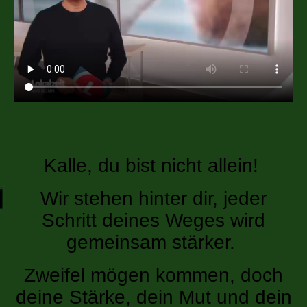
Kalle, du bist nicht allein!
Wir stehen hinter dir, jeder
Schritt deines Weges wird
gemeinsam stärker.
Zweifel mögen kommen, doch
deine Stärke, dein Mut und dein