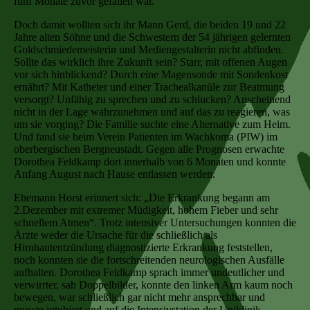
fünf Monate zuvor gefallen war.
Doch damit wollten sich ihr Mann Gerd, die beiden 19 und 22
Jahre alten Söhne und die Schwestern der 54 jährigen gelernten
Goldschmiedemeisterin und Mediengestalterin nicht abfinden.
Sollte das wirklich ihre Zukunft sein? Starr, mit offenen Augen
vor sich hinblickend? Durch eine Magensonde mit Sondenkost
ernährt? Mit Katheter und einer Trachealkanüle zur Beatmung
versorgt? Unfähig zu sprechen und zu schlucken? Anscheinend
nicht in der Lage wahrzunehmen und auf das zu reagieren, was
um sie vorging? Die Familie suchte eine Alternative zum Heim.
Und fand sie beim Verein Patienten im Wachkoma (PIW) im
oberbergischen Bergneustadt. Gegen alle Prognosen erwachte
Dorothea Feldkamp dort innerhalb von 6 Monaten und konnte
Anfang August nach Hause entlassen werden.
Ehemann Horst erinnert sich: „Die Erkrankung begann am
2.Dezember mit extremer Müdigkeit, hohem Fieber und sehr
schnellem Atmen“. Trotz intensiver Untersuchungen konnten die
Ärzte weder die Ursache für die schließlich als
Hirnhautentzündung diagnostizierte Erkrankung feststellen,
noch konnten sie die fortschreitenden neurologischen Ausfälle
aufhalten. Dorothea Feldkamp sprach immer undeutlicher und
verwirrter, sah Doppelbilder, konnte den linken Arm kaum noch
bewegen, war schließlich gar nicht mehr ansprechbar und
musste intubiert und auf die Intensivstation der Uniklinik