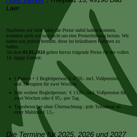
Laer
Nachdem wir viele Jahre die Preise stabil halten konnten,
kommen auch wir nun nicht um eine Preiserhöhung herum. Wir
haben uns jedoch bemüht, diese im belastbaren Rahmen zu
halten.
Ab dem
01.01.2024
gelten hierzu folgende Preise für die vollen
14- tägige Einheit:
1 Patient + 1 Begleitperson: € 4750,- incl. Vollpension
und Therapien für zwei Wochen
Jede weitere Begleitperson: € 1330,- incl. Vollpension für
zwei Wochen oder € 95,- pro Tag
Tagesbesucher ohne Übernachtung : jede Teilnahme an
einer Mahlzeit € 13,-
Die Termine für 2025, 2026 und 2027