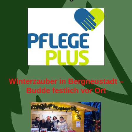
Winterzauber in Bergneustadt –
Budde festlich vor Ort