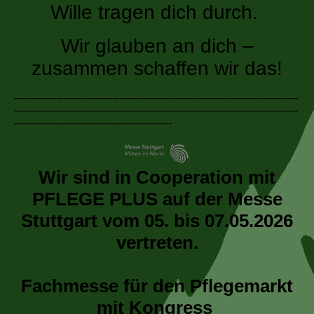
Wille tragen dich durch.
Wir glauben an dich –
zusammen schaffen wir das!
---------------------------------------------------------------------------------
---------------------------------------------------------------------------------
---------------------------------------------
Wir sind in Cooperation mit
PFLEGE PLUS auf der Messe
Stuttgart vom 05. bis 07.05.2026
vertreten.
Fachmesse für den Pflegemarkt
mit Kongress