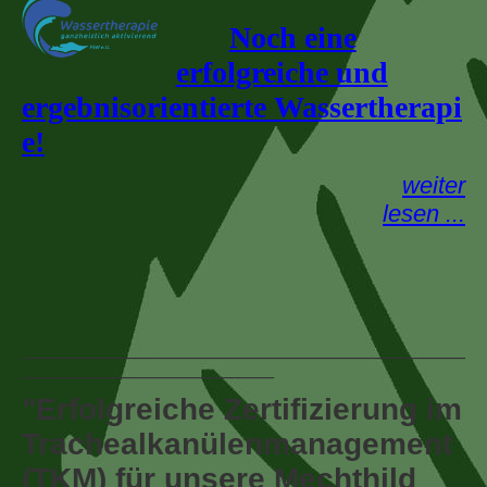
Noch eine
erfolgreiche und
ergebnisorientierte Wassertherapi
e!
weiter
lesen ...
___________________________________________________
_____________________________
"Erfolgreiche Zertifizierung im
Trachealkanülenmanagement
(TKM) für unsere Mechthild