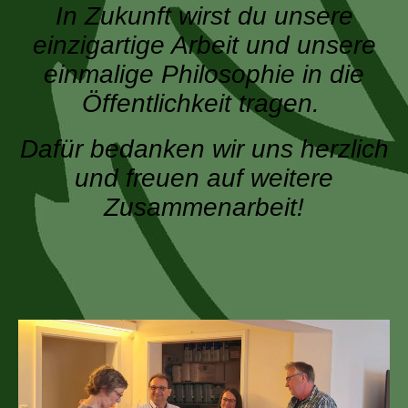
In Zukunft wirst du unsere
einzigartige Arbeit und unsere
einmalige Philosophie in die
Öffentlichkeit tragen.
Dafür bedanken wir uns herzlich
und freuen auf weitere
Zusammenarbeit!