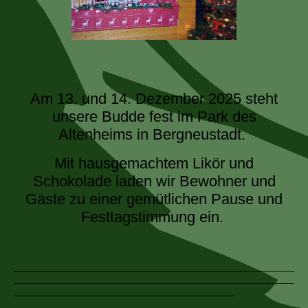
Am 13. und 14. Dezember 2025 steht
unsere Budde fest im Park des
Altenheims in Bergneustadt.
Mit hausgemachtem Likör und
Schokolade laden wir Bewohner und
Gäste zu einer gemütlichen Pause und
Festtagstimmung ein.
___________________________________________________
___________________________________________________
________________________________________