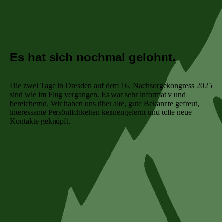
Es hat sich nochmal gelohnt.
Die zwei Tage in Dresden auf dem 16. Nachsorgekongress 2025
sind wie im Flug vergangen. Es war sehr informativ und
bereichernd. Wir haben uns über alte, gute Bekannte gefreut,
interessante Persönlichkeiten kennengelernt und tolle neue
Kontakte geknüpft.