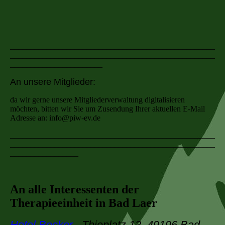
___________________________________________________
___________________________________________________
_______________________
An unsere Mitglieder:
da wir gerne unsere Mitgliederverwaltung digitalisieren
möchten, bitten wir Sie um Zusendung Ihrer aktuellen E-Mail
Adresse an: info@piw-ev.de
___________________________________________________
___________________________________________________
_________________
An alle Interessenten der
Therapieeinheit in Bad Laer
Hotel Becker
, Thieplatz 13, 49196 Bad