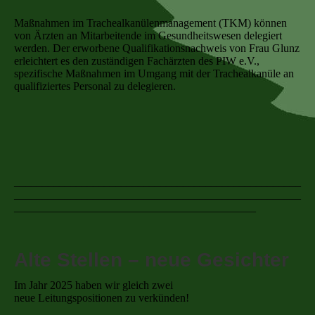
Maßnahmen im Trachealkanülenmanagement (TKM) können
von Ärzten an Mitarbeitende im Gesundheitswesen delegiert
werden. Der erworbene Qualifikationsnachweis von Frau Glunz
erleichtert es den zuständigen Fachärzten des PIW e.V.,
spezifische Maßnahmen im Umgang mit der Trachealkanüle an
qualifiziertes Personal zu delegieren.
___________________________________________________
___________________________________________________
___________________________________________
Alte Stellen – neue Gesichter
Im Jahr 2025 haben wir gleich zwei
neue Leitungspositionen zu verkünden!