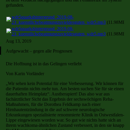
gefunden.
wdr5quarkshintergrund_2019-08-
23_kuenstlichebeatmungzuvieldesguten_wdr5.mp3
(11.98MB)
wdr5quarkshintergrund_2019-08-
23_kuenstlichebeatmungzuvieldesguten_wdr5.mp3
(11.98MB)
Aug 13, 2019
Aufgewacht – gegen alle Prognosen
Die Hoffnung ist in das Gelingen verliebt
Von Karin Vorländer
„Wir sehen kein Potential für eine Verbesserung. Wir können für
die Patientin nichts mehr tun. Am besten suchen Sie für sie einen
dauerhaften Heimplatz“. Austherapiert! Das also war aus
fachärztlicher Sicht das Ergebnis der sechswöchigen Reha-
Maßnahmen, für die Dorothea Feldkamp nach einer
Hirnhautentzündung in die auf schwere neurologische
Erkrankungen spezialisierte renommierte Klinik in Ostwestfalen-
Lippe eingewiesen worden war. So gut wie nichts hatte sich an
ihrem wachkoma-ähnlichen Zustand verbessert, in den sie knapp