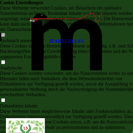
m
Cookie-Einstellungen
Diese Webseite verwendet Cookies, um Besuchern ein optimales
Nutzererlebnis zu bieten. Bestimmte Inhalte von Drittanbietern werden
angezeigt, wenn die entsprechende Option aktiviert ist. Die Datenvera
kann dann auch in einem Drittland erfolgen. Weitere Informationen hie
der Datenschutzerklärung.
Technisch notwendige
AKTUELLES
Diese Cookies sind zum Betrieb der Webseite notwendig, z.B. zum Sc
Hackerangriffen und zur Gewährleistung eines konsistenten und der N
angepassten Erscheinungsbilds der Seite.
Analytische
Diese Cookies werden verwendet, um das Nutzererlebnis weiter zu opt
Hierunter fallen auch Statistiken, die dem Webseitenbetreiber von
Drittanbietern zur Verfügung gestellt werden, sowie die Ausspielung v
personalisierter Werbung durch die Nachverfolgung der Nutzeraktivität
verschiedene Webseiten.
Drittanbieter-Inhalte
Diese Webseite bietet möglicherweise Inhalte oder Funktionalitäten an,
Drittanbietern eigenverantwortlich zur Verfügung gestellt werden. Dies
Drittanbieter können eigene Cookies setzen, z.B. um die Nutzeraktivitä
verfolgen oder ihre Angebote zu personalisieren und zu optimieren.
Ablehnen