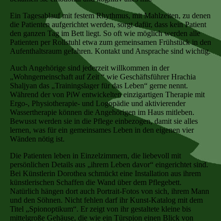
Ein Tagesablauf mit festem Rhythmus, mit Mahlzeiten, zu denen
die Patienten aufgerichtet werden, sorgt dafür, dass kein Patient
den ganzen Tag im Bett liegt. So oft wie möglich werden alle
Patienten per Rollstuhl etwa zum gemeinsamen Frühstück in den
Aufenthaltsraum gefahren. Kontakt und Ansprache sind wichtig.
Auch Angehörige sind jederzeit willkommen in der
„Wohngemeinschaft auf Zeit “ wie Geschäftsführer Hrachia
Shaljyan das „Trainingslager für das Leben“ gerne nennt.
Während der von PiW entwickelten einzigartigen Therapie mit
Ergo-, Physiotherapie- und Logopädie und aktivierender
Wassertherapie können die Angehörigen im Haus mitleben.
Bewusst werden sie in die Pflege einbezogen, damit sie alles
lernen, was für ein gemeinsames Leben in den eigenen vier
Wänden nötig ist.
Die Patienten leben in Einzelzimmern, die liebevoll mit
persönlichen Details aus „ihrem Leben davor“ eingerichtet sind.
Bei Künstlerin Dorothea schmückt eine Installation aus ihrem
künstlerischen Schaffen die Wand über dem Pflegebett.
Natürlich hängen dort auch Portrait-Fotos von sich, ihrem Mann
und den Söhnen. Nicht fehlen darf ihr Kunst-Katalog mit dem
Titel „Spionoptikum“. Er zeigt von ihr gestaltete kleine bis
mittelgroße Gehäuse, die wie ein Türspion einen Blick von