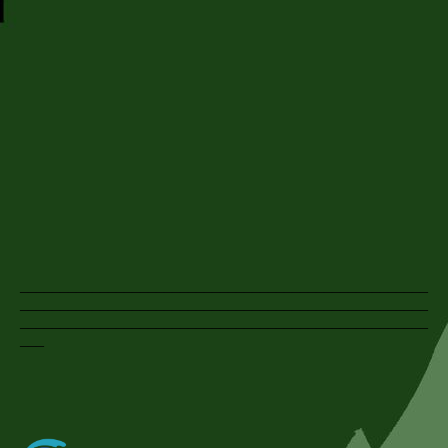
___________________________________________________
___________________________________________________
___________________________________________________
___