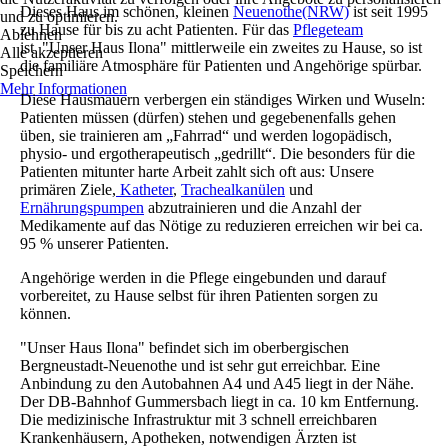
Dieses Haus im schönen, kleinen
N
euenothe(NRW)
ist seit 1995
und zu optimieren.
zu Hause für bis zu acht Patienten. Für das
Pflegeteam
Ablehnen
ist "Unser Haus Ilona" mittlerweile ein zweites zu Hause, so ist
Alle akzeptieren
die familiäre Atmosphäre für Patienten und Angehörige spürbar.
Speichern
Mehr Informationen
Diese Hausmauern verbergen ein ständiges Wirken und Wuseln:
Patienten müssen (dürfen) stehen und gegebenenfalls gehen
üben, sie trainieren am „Fahrrad“ und werden logopädisch,
physio- und ergotherapeutisch „gedrillt“. Die besonders für die
Patienten mitunter harte Arbeit zahlt sich oft aus: Unsere
primären Ziele,
Katheter
,
Trachealkanülen
und
Ernährungspumpen
abzutrainieren und die Anzahl der
Medikamente auf das Nötige zu reduzieren erreichen wir bei ca.
95 % unserer Patienten.
Angehörige werden in die Pflege eingebunden und darauf
vorbereitet, zu Hause selbst für ihren Patienten sorgen zu
können.
"Unser Haus Ilona"
befindet sich im oberbergischen
Bergneustadt-Neuenothe und ist sehr gut erreichbar. Eine
Anbindung zu den Autobahnen A4 und A45 liegt in der Nähe.
Der DB-Bahnhof Gummersbach liegt in ca. 10 km Entfernung.
Die medizinische Infrastruktur mit 3 schnell erreichbaren
Krankenhäusern, Apotheken, notwendigen Ärzten ist