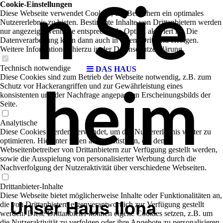
Cookie-Einstellungen
n Sie
Diese Webseite verwendet Cookies, um Besuchern ein optimales
Nutzererlebnis zu bieten. Bestimmte Inhalte von Drittanbietern werden
nur angezeigt, wenn die entsprechende Option aktiviert ist. Die
Datenverarbeitung kann dann auch in einem Drittland erfolgen.
Weitere Informationen hierzu in der Datenschutzerklärung.
Technisch notwendige
DAS HAUS
Diese Cookies sind zum Betrieb der Webseite notwendig, z.B. zum
Schutz vor Hackerangriffen und zur Gewährleistung eines
heim
konsistenten und der Nachfrage angepassten Erscheinungsbilds der
Seite.
Analytische
Diese Cookies werden verwendet, um das Nutzererlebnis weiter zu
optimieren. Hierunter fallen auch Statistiken, die dem
Webseitenbetreiber von Drittanbietern zur Verfügung gestellt werden,
sowie die Ausspielung von personalisierter Werbung durch die
Nachverfolgung der Nutzeraktivität über verschiedene Webseiten.
Drittanbieter-Inhalte
Diese Webseite bietet möglicherweise Inhalte oder Funktionalitäten an,
Unser Haus Ilona
die von Drittanbietern eigenverantwortlich zur Verfügung gestellt
werden. Diese Drittanbieter können eigene Cookies setzen, z.B. um
die Nutzeraktivität zu verfolgen oder ihre Angebote zu personalisieren