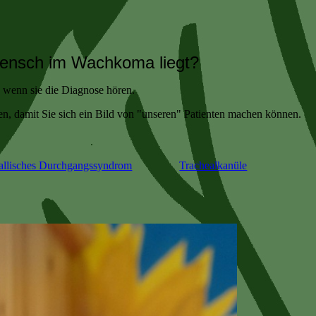
Mensch im Wachkoma liegt?
, wenn sie die Diagnose hören.
en, damit Sie sich ein Bild von "unseren" Patienten machen können.
allisches Durchgangssyndrom
Trachealkanüle