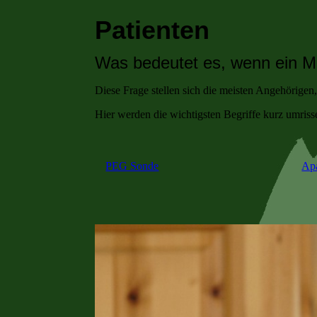
Patienten
Was bedeutet es, wenn ein 
Diese Frage stellen sich die meisten Angehörigen
Hier werden die wichtigsten Begriffe kurz umriss
PEG Sonde
Ap