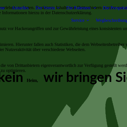
lebnis zu bieten. Bestimmte Inhalte von Drittanbietern werden nur ang
me
Aktuelles
Der Verein
Die Patienten
Die Perspekt
e Informationen hierzu in der Datenschutzerklärung.
Service
Wegbeschreibun
utz vor Hackerangriffen und zur Gewährleistung eines konsistenten un
ieren. Hierunter fallen auch Statistiken, die dem Webseitenbetreiber v
r Nutzeraktivität über verschiedene Webseiten.
 die von Drittanbietern eigenverantwortlich zur Verfügung gestellt wer
 zu optimieren.
 kein
wir bringen S
Heim,