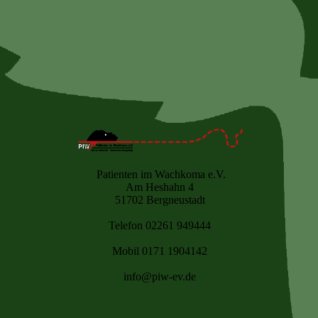
Patienten im Wachkoma e.V.
Am Heshahn 4
51702 Bergneustadt
Telefon 02261 949444
Mobil 0171 1904142
info@piw-ev.de