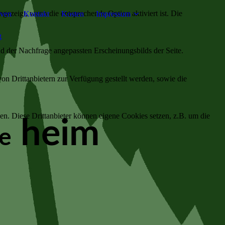
ezeigt, wenn die entsprechende Option aktiviert ist. Die
iven
Kontakt
Kosten
Impressum
g
d der Nachfrage angepassten Erscheinungsbilds der Seite.
on Drittanbietern zur Verfügung gestellt werden, sowie die
den. Diese Drittanbieter können eigene Cookies setzen, z.B. um die
heim
ie