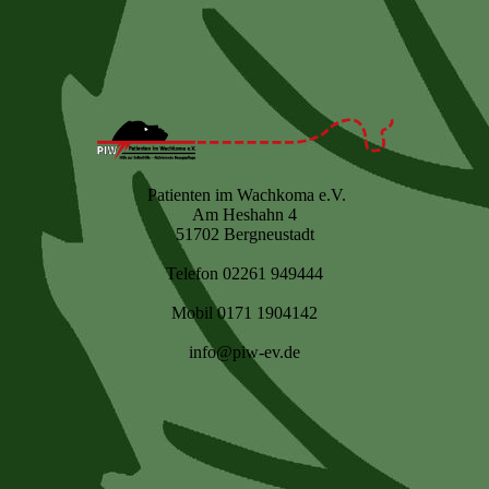
Patienten im Wachkoma e.V.
Am Heshahn 4
51702 Bergneustadt
Telefon 02261 949444
Mobil 0171 1904142
info@piw-ev.de