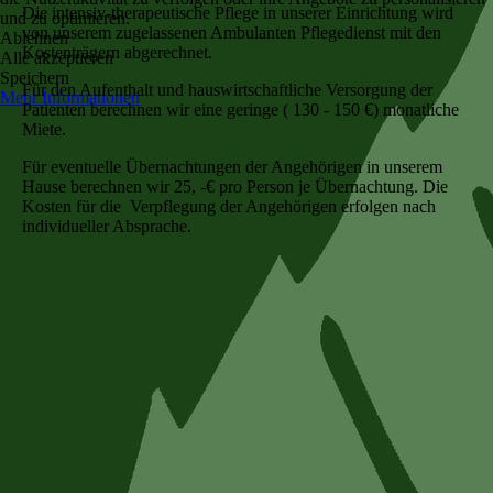
Die intensiv-therapeutische Pflege in unserer Einrichtung wird
und zu optimieren.
von unserem zugelassenen Ambulanten Pflegedienst mit den
Ablehnen
Kostenträgern abgerechnet.
Alle akzeptieren
Speichern
Für den Aufenthalt und hauswirtschaftliche Versorgung der
Mehr Informationen
Patienten berechnen wir eine geringe ( 130 - 150 €) monatliche
Miete.
Für eventuelle Übernachtungen der Angehörigen in unserem
Hause berechnen wir 25, -€ pro Person je Übernachtung. Die
Kosten für die Verpflegung der Angehörigen erfolgen nach
individueller Absprache.