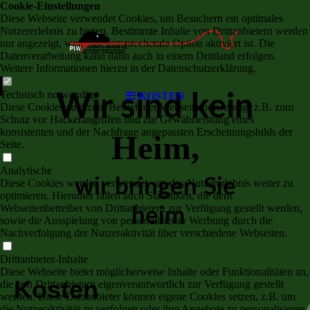
Cookie-Einstellungen
Diese Webseite verwendet Cookies, um Besuchern ein optimales
Nutzererlebnis zu bieten. Bestimmte Inhalte von Drittanbietern werden
nur angezeigt, wenn die entsprechende Option aktiviert ist. Die
Datenverarbeitung kann dann auch in einem Drittland erfolgen.
Weitere Informationen hierzu in der Datenschutzerklärung.
Technisch notwendige
KOSTEN
Wir sind kein
Diese Cookies sind zum Betrieb der Webseite notwendig, z.B. zum
Schutz vor Hackerangriffen und zur Gewährleistung eines
konsistenten und der Nachfrage angepassten Erscheinungsbilds der
Heim,
Seite.
Analytische
wir bringen Sie
Diese Cookies werden verwendet, um das Nutzererlebnis weiter zu
optimieren. Hierunter fallen auch Statistiken, die dem
Webseitenbetreiber von Drittanbietern zur Verfügung gestellt werden,
heim
sowie die Ausspielung von personalisierter Werbung durch die
Nachverfolgung der Nutzeraktivität über verschiedene Webseiten.
Drittanbieter-Inhalte
Diese Webseite bietet möglicherweise Inhalte oder Funktionalitäten an,
Kosten
die von Drittanbietern eigenverantwortlich zur Verfügung gestellt
werden. Diese Drittanbieter können eigene Cookies setzen, z.B. um
die Nutzeraktivität zu verfolgen oder ihre Angebote zu personalisieren